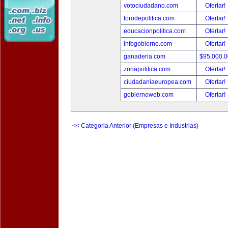
votociudadano.com
Ofertar!
forodepolitica.com
Ofertar!
educacionpolitica.com
Ofertar!
infogobierno.com
Ofertar!
ganaderia.com
$95,000.
zonapolitica.com
Ofertar!
ciudadaniaeuropea.com
Ofertar!
gobiernoweb.com
Ofertar!
<< Categoria Anterior (Empresas e Industrias)