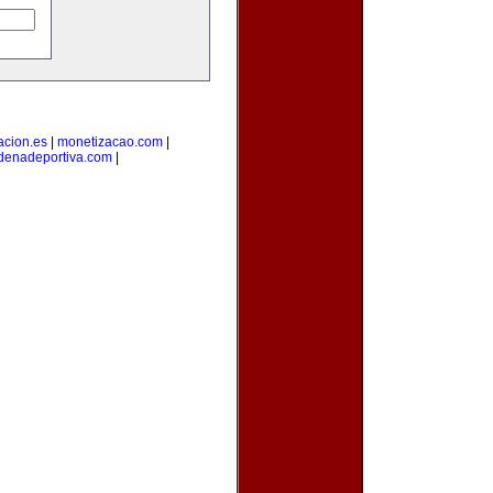
acion.es
|
monetizacao.com
|
denadeportiva.com
|