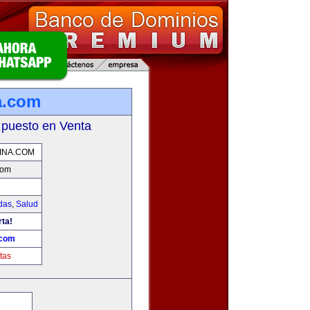
a.com
 puesto en Venta
INA.COM
com
das
,
Salud
rta!
.com
tas