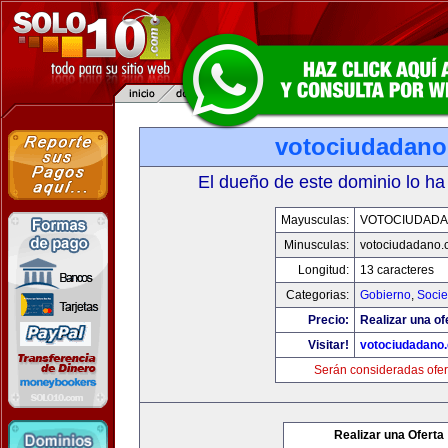
votociudadan
El dueño de este dominio lo ha
Mayusculas:
VOTOCIUDAD
Minusculas:
votociudadano
Longitud:
13 caracteres
Categorias:
Gobierno
,
Soci
Precio:
Realizar una of
Visitar!
votociudadano
Serán consideradas ofer
Realizar una Oferta