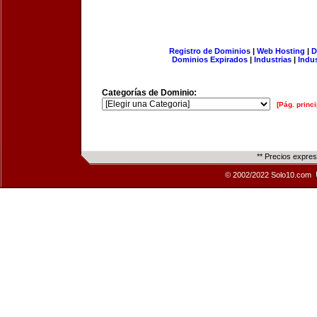
Registro de Dominios
|
Web Hosting
|
D
Dominios Expirados
|
Industrias
|
Indu
Categorías de Dominio:
[Pág. princi
** Precios expre
© 2002/2022 Solo10.com